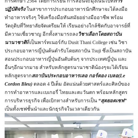
การศึกษา 2564 โดยการเรียน การสอนจะมุ่งเน้นไปที่
การ
ปฏิบัติจริง
ในสาขาการประกอบอาหารนักศึกษาจะได้ลงมือ
ทำอาหารจริงๆ ใช้เครื่องมือทันสมัยอย่างมืออาชีพ พร้อม
วัตถุดิบที่วิทยาลัยจัดเตรียมให้ เรียนอย่างใกล้ชิดกับอาจารย์ที่
มีความเชี่ยวชาญ อีกทั้งสามารถลง
วิชาเลือกโดยสถาบัน
นานาชาติ
ที่เป็นพาร์ทเนอร์กับ Dusit Thani College เช่น วิชา
ประกอบอาหารญี่ปุ่นต้นตำรับโดยสถาบัน Tsuji ซึ่งเป็นสถาบัน
สอนประกอบอาหารญี่ปุ่นอันดับต้นๆ จากประเทศญี่ปุ่น และ
อื่นๆอีกมากมาย สำหรับหลักสูตรนานาชาติน้องๆจะได้เรียน
หลักสูตรจาก
สถาบันประกอบอาหารเลอ กอร์ดอง เบลอ(Le
Cordon Bleu)
ตลอด 4 ปีเต็ม อัดแน่นด้วยศาสตร์และศิลป์ของ
การทำอาหารและเบเกอรี่ ไทยและตะวันตก พร้อมหลักสูตร
การบริหารธุรกิจ เพื่อเบิกทางสำหรับการเป็น
“สุดยอดเชฟ”
เป็นทั้งเชฟชั้นนำและนักธุรกิจในเวลาเดียวกัน