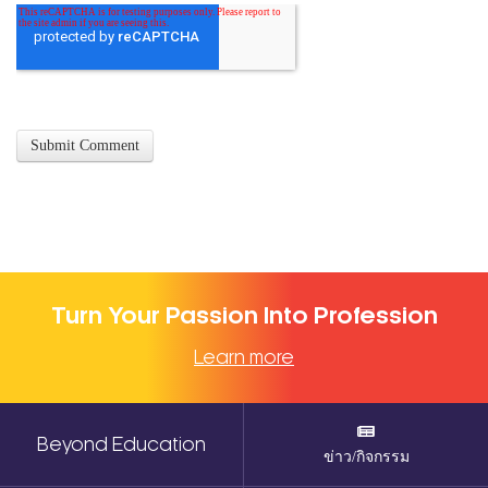
Turn Your Passion Into Profession
Learn more
Beyond Education
ข่าว/กิจกรรม