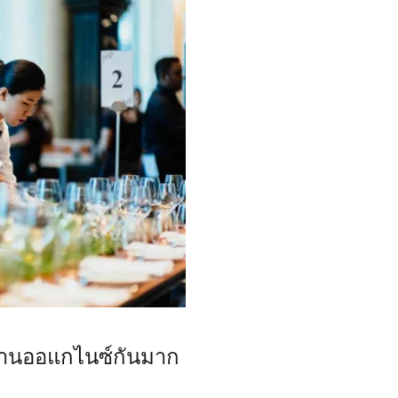
งานออแกไนซ์กันมาก