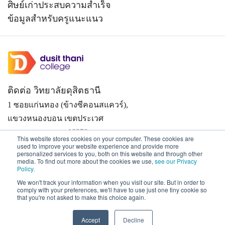
ศิษย์เก่าประสบความสำเร็จ
ข้อมูลสำหรับครูแนะแนว
ติดต่อ วิทยาลัยดุสิตธานี
1 ซอยแก่นทอง (ข้างซีคอนสแควร์),
แขวงหนองบอน เขตประเวศ
กรุงเทพมหานคร 10250
This website stores cookies on your computer. These cookies are
0-2361-7805, 0-2361-7811-3
used to improve your website experience and provide more
personalized services to you, both on this website and through other
media. To find out more about the cookies we use,
see our Privacy
038-488-463-7 (ศูนย์การศึกษาเมืองพัทยา)
Policy.
We won't track your information when you visit our site. But in order to
comply with your preferences, we'll have to use just one tiny cookie so
that you're not asked to make this choice again.
Accept
Decline
Copyright © 2026 All rights reserved. Dusit Thani College
|
Privacy