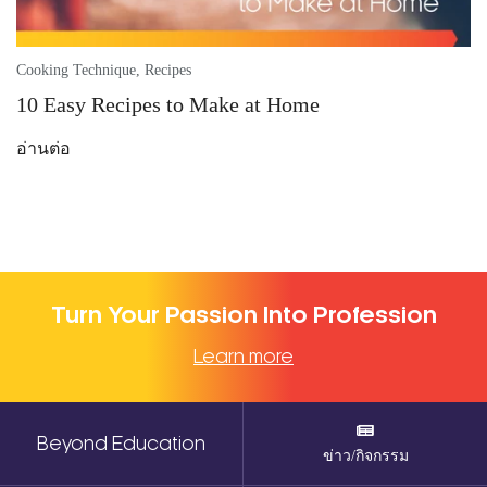
Cooking Technique
,
Recipes
10 Easy Recipes to Make at Home
อ่านต่อ
Turn Your Passion Into Profession
Learn more
Beyond Education
ข่าว/กิจกรรม