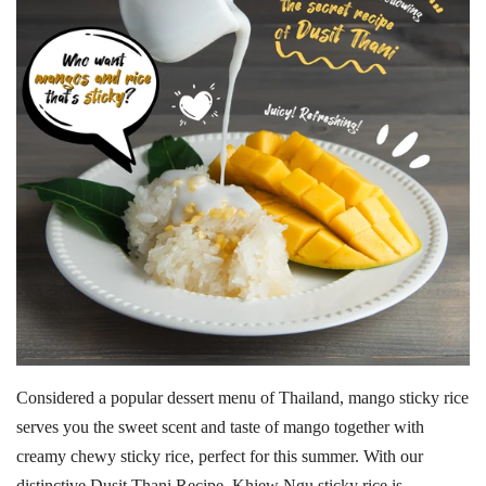
Considered
a
popular
dessert
menu
of
Thailand
,
mango
sticky
rice
serves
you
the
sweet
scent
and
taste
of
mango
together
with
creamy
chewy
sticky
rice
,
perfect
for
this
summer
.
With
our
distinctive
Dusit
Thani
Recipe
,
Khiew Ngu sticky rice is